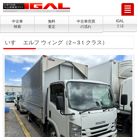
IGAL
中古車
無料
中古車売買
とは
検索
査定
の流れ
いすゞ エルフ ウィング（2～3ｔクラス）