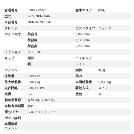
管理番号
32000005833
在庫エリア
関東
型式
2RG-NPR88AN
車台番号
NPR88-7013647
グレード
-
ボディタイプ
ウィング
ボディ内寸
荷台長
5,000 mm
荷台幅
2,120 mm
荷台高
2,250 mm
ミッション
スムーサー
キャブ
形状
ハイキャブ
幅
ワイド
エンジン
-
燃料
軽油
排気量
2,990 cc
馬力
-
最大積載量
3,000 kg
車両総重量
6,935 kg
走行距離
230,000 km
駆動方式
４＊２
定員
3人
塗色
青
初年度登録
令和 3年（2021年）
車検有効期限
切れ
床/タイヤ
フルフラットロー / -
ボディ詳細
-
車両情報
コメント