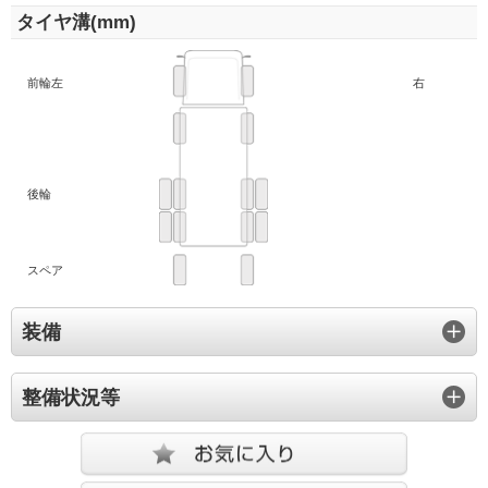
タイヤ溝(mm)
前輪左
右
後輪
スペア
装備
整備状況等