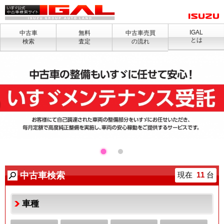
IGAL
中古車
無料
中古車売買
とは
検索
査定
の流れ
中古車検索
現在
11
台
車種