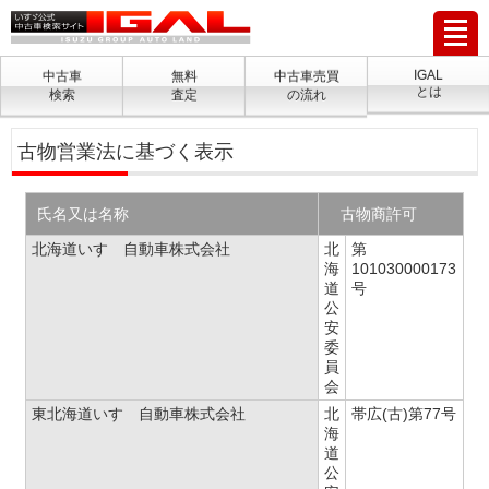
IGAL
中古車
無料
中古車売買
とは
検索
査定
の流れ
古物営業法に基づく表示
氏名又は名称
古物商許可
北海道いすゞ自動車株式会社
北
第
海
101030000173
道
号
公
安
委
員
会
東北海道いすゞ自動車株式会社
北
帯広(古)第77号
海
道
公