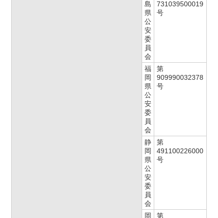
島
731039500019
県
号
公
安
委
員
会
福
第
岡
909990032378
県
号
公
安
委
員
会
静
第
岡
491100226000
県
号
公
安
委
員
会
岡
第