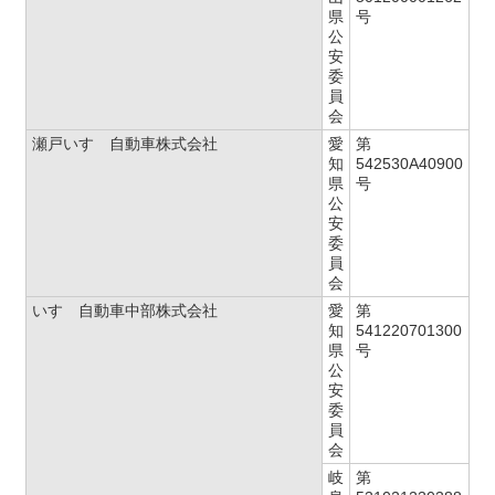
県
号
公
安
委
員
会
瀬戸いすゞ自動車株式会社
愛
第
知
542530A40900
県
号
公
安
委
員
会
いすゞ自動車中部株式会社
愛
第
知
541220701300
県
号
公
安
委
員
会
岐
第