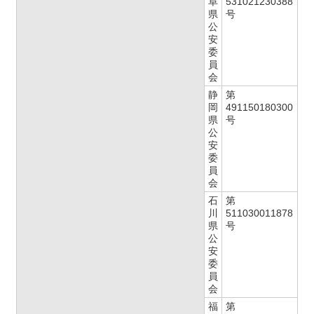
阜
531021230388
県
号
公
安
委
員
会
静
第
岡
491150180300
県
号
公
安
委
員
会
石
第
川
511030011878
県
号
公
安
委
員
会
福
第