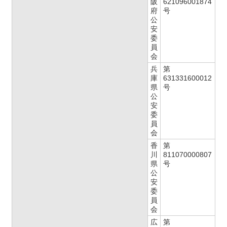
阪
621096001874
府
号
公
安
委
員
会
兵
第
庫
631331600012
県
号
公
安
委
員
会
香
第
川
811070000807
県
号
公
安
委
員
会
広
第