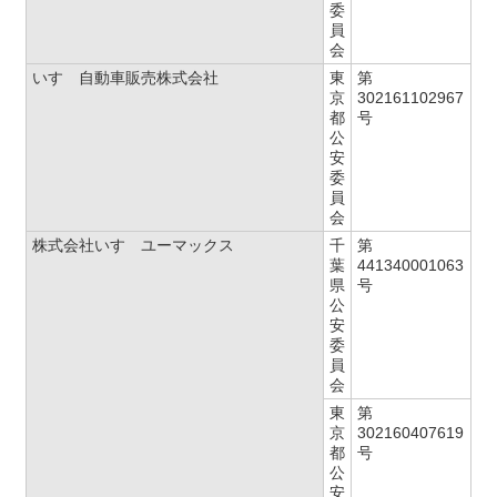
委
員
会
いすゞ自動車販売株式会社
東
第
京
302161102967
都
号
公
安
委
員
会
株式会社いすゞユーマックス
千
第
葉
441340001063
県
号
公
安
委
員
会
東
第
京
302160407619
都
号
公
安