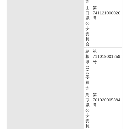
会
山
第
口
741121000026
県
号
公
安
委
員
会
島
第
根
711019001259
県
号
公
安
委
員
会
鳥
第
取
701020005384
県
号
公
安
委
員