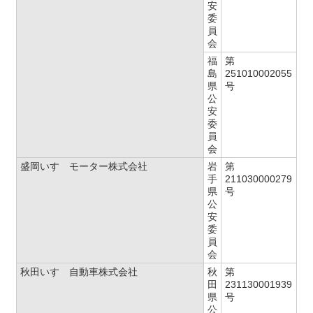
安
委
員
会
福
第
島
251010002055
県
号
公
安
委
員
会
盛岡いすゞモーター株式会社
岩
第
手
211030000279
県
号
公
安
委
員
会
秋田いすゞ自動車株式会社
秋
第
田
231130001939
県
号
公