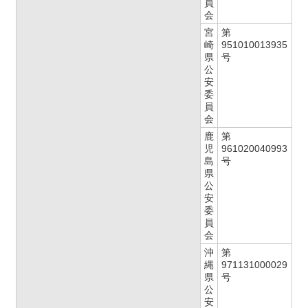
員
会
宮
第
崎
951010013935
県
号
公
安
委
員
会
鹿
第
児
961020040993
島
号
県
公
安
委
員
会
沖
第
縄
971131000029
県
号
公
安