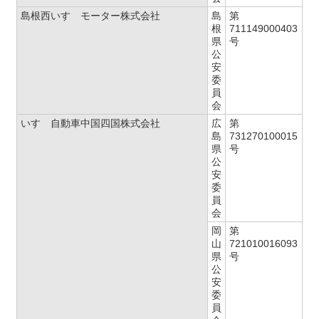
島根西いすゞモーター株式会社
島
第
根
711149000403
県
号
公
安
委
員
会
いすゞ自動車中国四国株式会社
広
第
島
731270100015
県
号
公
安
委
員
会
岡
第
山
721010016093
県
号
公
安
委
員