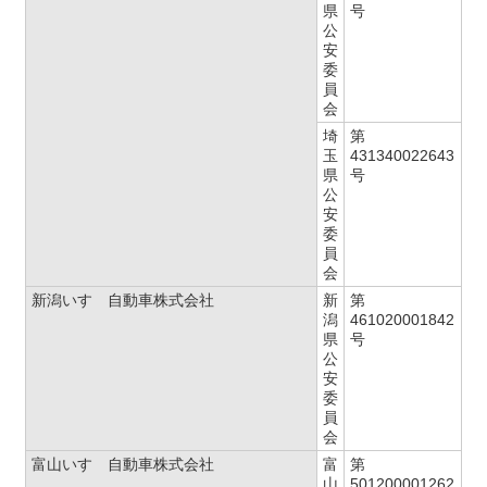
県
号
公
安
委
員
会
埼
第
玉
431340022643
県
号
公
安
委
員
会
新潟いすゞ自動車株式会社
新
第
潟
461020001842
県
号
公
安
委
員
会
富山いすゞ自動車株式会社
富
第
山
501200001262