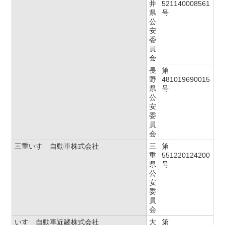
井
521140008561
県
号
公
安
委
員
会
長
第
野
481019690015
県
号
公
安
委
員
会
三重いすゞ自動車株式会社
三
第
重
551220124200
県
号
公
安
委
員
会
いすゞ自動車近畿株式会社
大
第