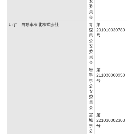
安
委
員
会
いすゞ自動車東北株式会社
青
第
森
201010030780
県
号
公
安
委
員
会
岩
第
手
211030000950
県
号
公
安
委
員
会
宮
第
城
221030002303
県
号
公