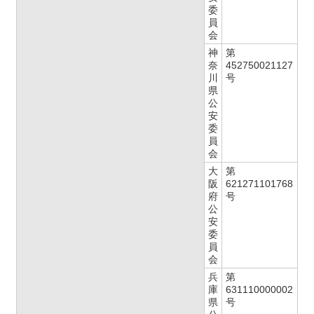
委
員
会
神
第
奈
452750021127
川
号
県
公
安
委
員
会
大
第
阪
621271101768
府
号
公
安
委
員
会
兵
第
庫
631110000002
県
号