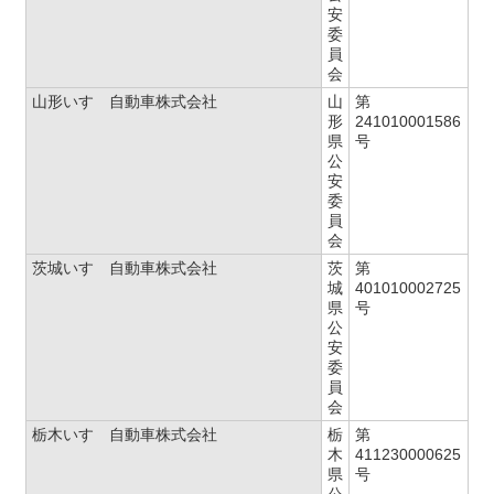
安
委
員
会
山形いすゞ自動車株式会社
山
第
形
241010001586
県
号
公
安
委
員
会
茨城いすゞ自動車株式会社
茨
第
城
401010002725
県
号
公
安
委
員
会
栃木いすゞ自動車株式会社
栃
第
木
411230000625
県
号