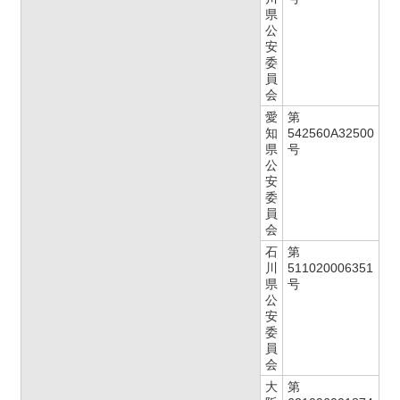
県
公
安
委
員
会
愛
第
知
542560A32500
県
号
公
安
委
員
会
石
第
川
511020006351
県
号
公
安
委
員
会
大
第