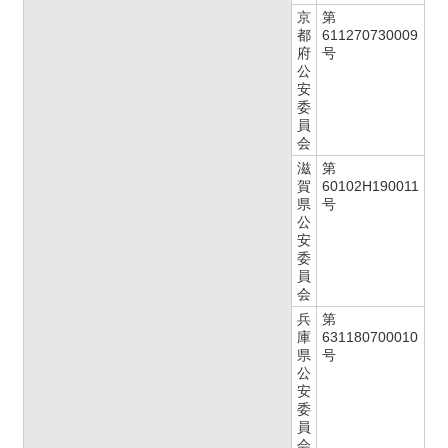
京
第
都
611270730009
府
号
公
安
委
員
会
滋
第
賀
60102H190011
県
号
公
安
委
員
会
兵
第
庫
631180700010
県
号
公
安
委
員
会