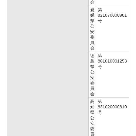
会
愛
第
媛
821070000901
県
号
公
安
委
員
会
徳
第
島
801010001253
県
号
公
安
委
員
会
高
第
知
831020000810
県
号
公
安
委
員