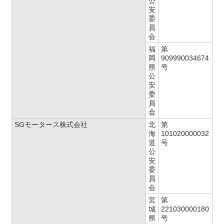
公
安
委
員
会
福
第
岡
909990034674
県
号
公
安
委
員
会
SGモータース株式会社
北
第
海
101020000032
道
号
公
安
委
員
会
宮
第
城
221030000180
県
号