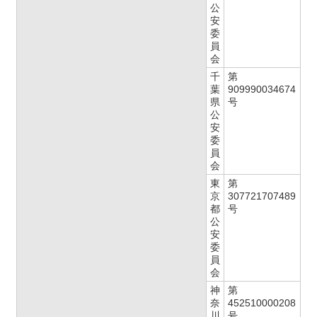
公
安
委
員
会
千
第
葉
909990034674
県
号
公
安
委
員
会
東
第
京
307721707489
都
号
公
安
委
員
会
神
第
奈
452510000208
川
号