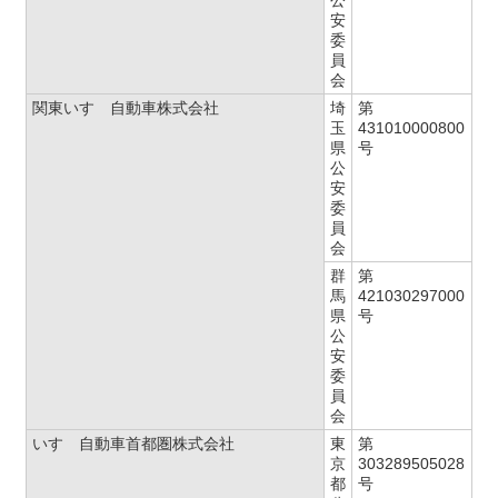
公
安
委
員
会
関東いすゞ自動車株式会社
埼
第
玉
431010000800
県
号
公
安
委
員
会
群
第
馬
421030297000
県
号
公
安
委
員
会
いすゞ自動車首都圏株式会社
東
第
京
303289505028
都
号