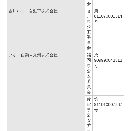
会
香川いすゞ自動車株式会社
香
第
川
811070001514
県
号
公
安
委
員
会
いすゞ自動車九州株式会社
福
第
岡
909990042812
県
号
公
安
委
員
会
佐
第
賀
911010007387
県
号
公
安
委
員