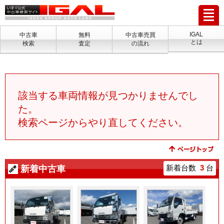
IGAL
中古車
無料
中古車売買
とは
検索
査定
の流れ
該当する車両情報が見つかりませんでし
た。
検索ページからやり直してください。
新着中古車
新着台数
3
台